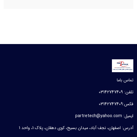
تماس باما
تلفن: 03142747409
فکس:03142747409
ایمیل: partretech@yahoo.com
آدرس: اصفهان، نجف آباد، میدان بسیج، کوی دهقان، پلاک 1، واحد 1